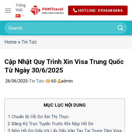
Chuyển
Tiếng
Việt
HOTLINE: 0936686086
đến
nội
dung
Home
»
Tin Tức
Cập Nhật Quy Trình Xin Visa Trung Quốc
Từ Ngày 30/6/2025
26/06/2025
-
Tin Tức
-
60
-
admin
MỤC LỤC NỘI DUNG
1
Chuẩn Bị Hồ Sơ Xin Thị Thực
2
Đăng Ký Trực Tuyến Trước Khi Nộp Hồ Sơ
3
Nộp Hồ Sơ Giấy Và Lấy Dấu Vân Tay Tại Trung Tâm Visa