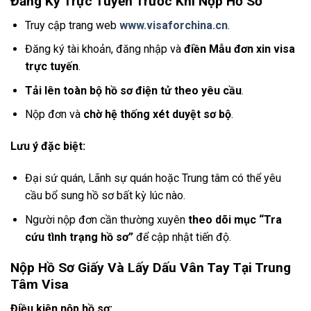
Đăng Ký Trực Tuyến Trước Khi Nộp Hồ Sơ
Truy cập trang web
www.visaforchina.cn
.
Đăng ký tài khoản, đăng nhập và
điền Mẫu đơn xin visa
trực tuyến
.
Tải lên toàn bộ hồ sơ điện tử theo yêu cầu
.
Nộp đơn và
chờ hệ thống xét duyệt sơ bộ
.
Lưu ý đặc biệt:
Đại sứ quán, Lãnh sự quán hoặc Trung tâm có thể yêu
cầu bổ sung hồ sơ bất kỳ lúc nào.
Người nộp đơn cần thường xuyên
theo dõi mục “Tra
cứu tình trạng hồ sơ”
để cập nhật tiến độ.
Nộp Hồ Sơ Giấy Và Lấy Dấu Vân Tay Tại Trung
Tâm Visa
Điều kiện nộp hồ sơ: