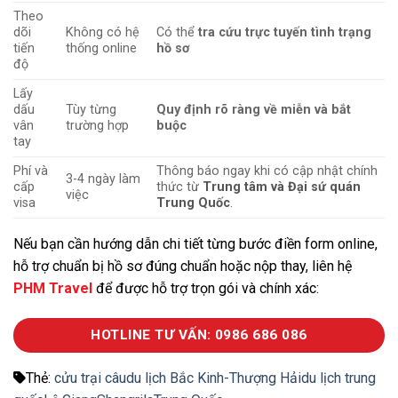
Theo
dõi
Không có hệ
Có thể
tra cứu trực tuyến tình trạng
tiến
thống online
hồ sơ
độ
Lấy
dấu
Tùy từng
Quy định rõ ràng về miễn và bắt
vân
trường hợp
buộc
tay
Phí và
Thông báo ngay khi có cập nhật chính
3-4 ngày làm
cấp
thức từ
Trung tâm và Đại sứ quán
việc
visa
Trung Quốc
.
Nếu bạn cần hướng dẫn chi tiết từng bước điền form online,
hỗ trợ chuẩn bị hồ sơ đúng chuẩn hoặc nộp thay, liên hệ
PHM Travel
để được hỗ trợ trọn gói và chính xác:
HOTLINE TƯ VẤN: 0986 686 086
Thẻ:
cửu trại câu
du lịch Bắc Kinh-Thượng Hải
du lịch trung