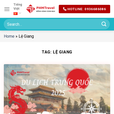
Chuyển
Tiếng
Việt
HOTLINE: 0936686086
đến
nội
dung
Home
»
Lệ Giang
TAG:
LỆ GIANG