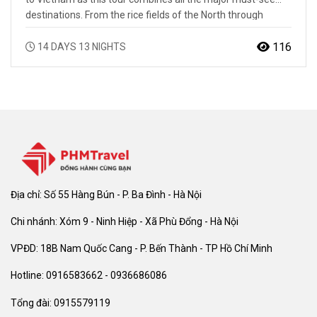
destinations. From the rice fields of the North through
Halong Bay and the rich culture of the Center to the shores
of the Mekong Delta, your first steps will only be the
116
14 DAYS 13 NIGHTS
beginning…
Địa chỉ: Số 55 Hàng Bún - P. Ba Đình - Hà Nội
Chi nhánh: Xóm 9 - Ninh Hiệp - Xã Phù Đổng - Hà Nội
VPĐD: 18B Nam Quốc Cang - P. Bến Thành - TP Hồ Chí Minh
Hotline: 0916583662 - 0936686086
Tổng đài: 0915579119