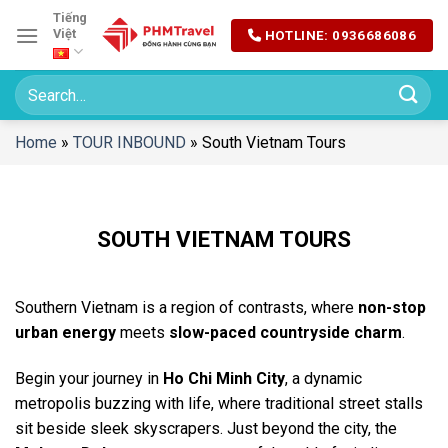
Chuyển
Tiếng
Việt
HOTLINE: 0936686086
đến
nội
dung
Home
»
TOUR INBOUND
»
South Vietnam Tours
SOUTH VIETNAM TOURS
Southern Vietnam is a region of contrasts, where
non-stop
urban energy
meets
slow-paced countryside charm
.
Begin your journey in
Ho Chi Minh City
, a dynamic
metropolis buzzing with life, where traditional street stalls
sit beside sleek skyscrapers. Just beyond the city, the