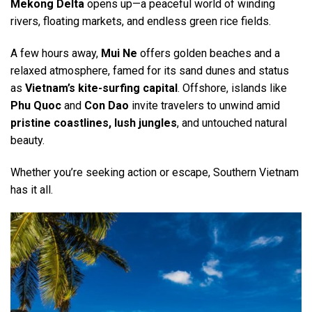
Mekong Delta
opens up—a peaceful world of winding
rivers, floating markets, and endless green rice fields.
A few hours away,
Mui Ne
offers golden beaches and a
relaxed atmosphere, famed for its sand dunes and status
as
Vietnam’s kite-surfing capital
. Offshore, islands like
Phu Quoc
and
Con Dao
invite travelers to unwind amid
pristine coastlines, lush jungles
, and untouched natural
beauty.
Whether you’re seeking action or escape, Southern Vietnam
has it all.