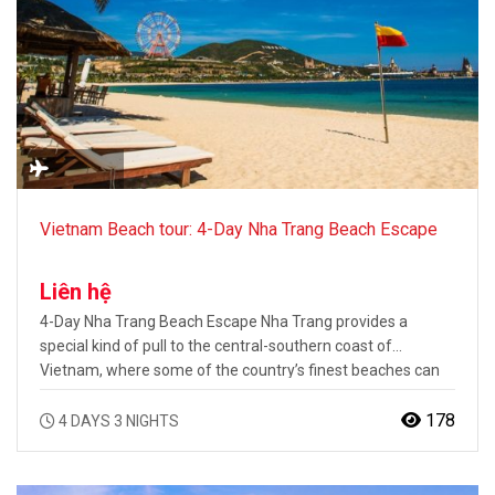
Vietnam Beach tour: 4-Day Nha Trang Beach Escape
Liên hệ
4-Day Nha Trang Beach Escape Nha Trang provides a
special kind of pull to the central-southern coast of
Vietnam, where some of the country’s finest beaches can
be found. On this 4-day Vietnam Beach Escape, you can
visit the marvelous resort town of Nha Trang and find a
178
4 DAYS 3 NIGHTS
tropical, coastal splendour here that not many other…