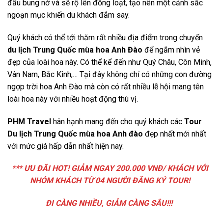
đầu bung nở và sẽ rộ lên đồng loạt, tạo nên một cảnh sắc
ngoạn mục khiến du khách đắm say.
Quý khách có thể tới thăm rất nhiều địa điểm trong chuyến
du lịch Trung Quốc mùa hoa Anh Đào
để ngắm nhìn vẻ
đẹp của loài hoa này. Có thể kể đến như Quý Châu, Côn Minh,
Vân Nam, Bắc Kinh,… Tại đây không chỉ có những con đường
ngợp trời hoa Anh Đào mà còn có rất nhiều lễ hội mang tên
loài hoa này với nhiều hoạt động thú vị.
PHM Travel
hân hạnh mang đến cho quý khách các
Tour
Du lịch Trung Quốc mùa hoa Anh đào
đẹp nhất mới nhất
với mức giá hấp dẫn nhất hiện nay.
*** ƯU ĐÃI HOT! GIẢM NGAY 200.000 VNĐ/ KHÁCH VỚI
NHÓM KHÁCH TỪ 04 NGƯỜI ĐĂNG KÝ TOUR!
ĐI CÀNG NHIỀU, GIẢM CÀNG SÂU!!!