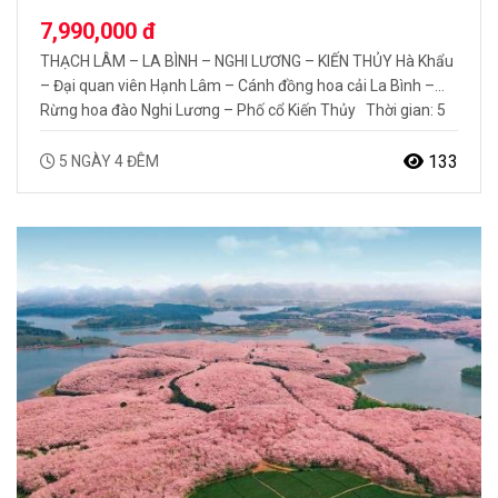
NGHI LƯƠNG – KIẾN THỦY 5N4Đ
7,990,000 đ
THẠCH LÂM – LA BÌNH – NGHI LƯƠNG – KIẾN THỦY Hà Khẩu
– Đại quan viên Hạnh Lâm – Cánh đồng hoa cải La Bình –
Rừng hoa đào Nghi Lương – Phố cổ Kiến Thủy Thời gian: 5
ngày 4 đêm Phương tiện : Ô tô Vân Nam – một tỉnh rất
nhiều những…
133
5 NGÀY 4 ĐÊM