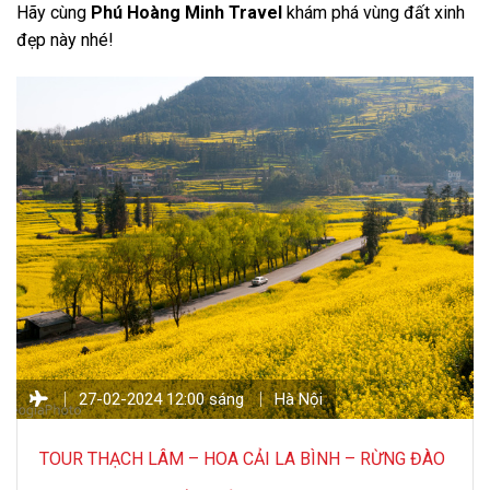
Hãy cùng
Phú Hoàng Minh Travel
khám phá vùng đất xinh
đẹp này nhé!
27-02-2024 12:00 sáng
Hà Nội
TOUR THẠCH LÂM – HOA CẢI LA BÌNH – RỪNG ĐÀO