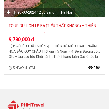
20-03-2024 12:00 sáng
Hà Nội
TOUR DU LỊCH LỆ BA (TIỂU THẤT KHỔNG) – THIÊN
HỘ MIÊU TRẠI – NGẮM HOA ĐÀO QUÝ CHÂU 5N4Đ
9,790,000 đ
LỆ BA (TIỂU THẤT KHỔNG) – THIÊN HỘ MIÊU TRẠI – NGẮM
HOA ĐÀO QUÝ CHÂU Thời gian: 5 Ngày – 4 Đêm Đường bộ:
Oto + tàu cao tốc Khởi hành : Thứ 5 hàng tuần Quý Châu là
một trong những tỉnh có sự đa dạng về sắc tộc nhất Trung
Quốc, trong đó…
155
5 NGÀY 4 ĐÊM