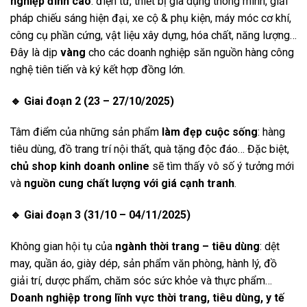
nghiệp đỉnh cao
: điện tử, thiết bị gia dụng thông minh, giải
pháp chiếu sáng hiện đại, xe cộ & phụ kiện, máy móc cơ khí,
công cụ phần cứng, vật liệu xây dựng, hóa chất, năng lượng…
Đây là dịp
vàng
cho các doanh nghiệp săn nguồn hàng công
nghệ tiên tiến và ký kết hợp đồng lớn.
🔹
Giai đoạn 2 (23 – 27/10/2025)
Tâm điểm của những sản phẩm
làm đẹp cuộc sống
: hàng
tiêu dùng, đồ trang trí nội thất, quà tặng độc đáo… Đặc biệt,
chủ shop kinh doanh online
sẽ tìm thấy vô số ý tưởng mới
và
nguồn cung chất lượng với giá cạnh tranh
.
🔹
Giai đoạn 3 (31/10 – 04/11/2025)
Không gian hội tụ của
ngành thời trang – tiêu dùng
: dệt
may, quần áo, giày dép, sản phẩm văn phòng, hành lý, đồ
giải trí, dược phẩm, chăm sóc sức khỏe và thực phẩm…
Doanh nghiệp trong lĩnh vực thời trang, tiêu dùng, y tế