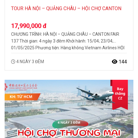
TOUR HÀ NỘI – QUẢNG CHÂU – HỘI CHỢ CANTON
FAIR 137
17,990,000 đ
CHƯƠNG TRÌNH: HÀ NỘI – QUẢNG CHÂU – CANTON FAIR
137 Thời gian: 4 ngày 3 đêm Khởi hành: 15/04; 23/04;
01/05/2025 Phương tiện: Hàng không Vietnam Airlines HỘI
CHỢ CANTON FAIR LẦN THỨ 137 TẠI QUẢNG CHÂU Hội chợ
Canton Fair – Hội chợ Thương mại Quốc tế có quy mô lớn
144
4 NGÀY 3 ĐÊM
nhất và lịch sử…