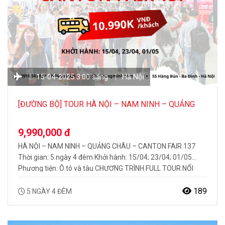
15-04-2025 3:00 sáng
Hà Nội
[ĐƯỜNG BỘ] TOUR HÀ NỘI – NAM NINH – QUẢNG
CHÂU – CANTON FAIR 137 5N4Đ
9,990,000 đ
HÀ NỘI – NAM NINH – QUẢNG CHÂU – CANTON FAIR 137
Thời gian: 5 ngày 4 đêm Khởi hành: 15/04; 23/04; 01/05
Phương tiện: Ô tô và tàu CHƯƠNG TRÌNH FULL TOUR NỔI
BẬT BAO GỒM: Trải nghiệm, khám phá hội chợ Quảng Châu
Canton Fair 137 Hướng dẫn viên chuyên nghiệp, suốt tuyến…
189
5 NGÀY 4 ĐÊM