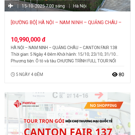
15-10-2025 7:00 sáng
Hà Nội
[ĐƯỜNG BỘ] HÀ NỘI – NAM NINH – QUẢNG CHÂU –
CANTON FAIR 138
10,990,000 đ
HÀ NỘI – NAM NINH – QUẢNG CHÂU – CANTON FAIR 138
Thời gian: 5 Ngày 4 Đêm Khởi hành: 15/10; 23/10; 31/10
Phương tiện: Ô tô và tàu CHƯƠNG TRÌNH FULL TOUR NỔI
BẬT BAO GỒM: Trải nghiệm, khám phá hội chợ Quảng Châu
Canton Fair 138 Hướng dẫn viên chuyên nghiệp, suốt tuyến…
80
5 NGÀY 4 ĐÊM