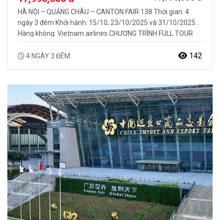
HÀ NỘI – QUẢNG CHÂU – CANTON FAIR 138 Thời gian: 4
ngày 3 đêm Khởi hành: 15/10; 23/10/2025 và 31/10/2025
Hàng không: Vietnam airlines CHƯƠNG TRÌNH FULL TOUR
NỔI BẬT BAO GỒM: Trải nghiệm, khám phá hội chợ Quảng
Châu Canton Fair 138 Bay thẳng Vietnam airlines Hướng
142
4 NGÀY 3 ĐÊM
dẫn viên chuyên nghiệp, suốt tuyến…