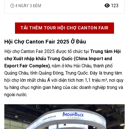
Quốc tế có quy mô lớn nhất và lịch sử phát triển lâu…
123
4 NGÀY 3 ĐÊM
TẢI THÊM TOUR HỘI CHỢ CANTON FAIR
Hội Chợ Canton Fair 2025 Ở Đâu
Hội chợ Canton Fair 2025 được tổ chức tại
Trung tâm Hội
chợ Xuất nhập khẩu Trung Quốc (China Import and
Export Fair Complex)
, nằm ở khu Hải Châu, thành phố
Quảng Châu, tỉnh Quảng Đông, Trung Quốc. Đây là trung tâm
hội chợ lớn nhất châu Á với diện tích hơn 1,1 triệu m², nơi quy
tụ hàng chục nghìn gian hàng của các doanh nghiệp trong và
ngoài nước.