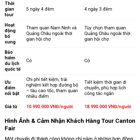
Thời
gian
5 ngày 4 đêm
4 ngày 3 đêm
tour
Hoạt
Tham quan Nam Ninh và
Tùy chọn tham quan
động
Quảng Châu ngoài thời
Quảng Châu ngoài thời
bổ
gian hội chợ
gian hội chợ
sung
Bảo
hiểm
Có
Có
du lịch
quốc tế
Chi phí tiết kiệm, trải
Ưu
Tiết kiệm thời gian di
nghiệm kết hợp đường bộ
điểm
chuyển, phù hợp lịch
– tàu cao tốc, tham quan
nổi bật
công tác ngắn
nhiều điểm
Giá từ
10.990.000 VNĐ/người
18.990.000 VNĐ/người
Hình Ảnh & Cảm Nhận Khách Hàng Tour Canton
Fair
Một chuyến đi thành công không chỉ nằm ở những hợp đồng