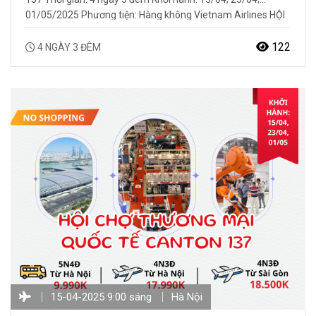
01/05/2025 Phương tiện: Hàng không Vietnam Airlines HỘI
CHỢ CANTON FAIR LẦN THỨ 137 TẠI QUẢNG CHÂU Hội chợ
Canton Fair – Hội chợ Thương mại Quốc tế có quy mô lớn
122
4 NGÀY 3 ĐÊM
nhất và lịch sử…
15-04-2025 9:00 sáng
Hà Nội