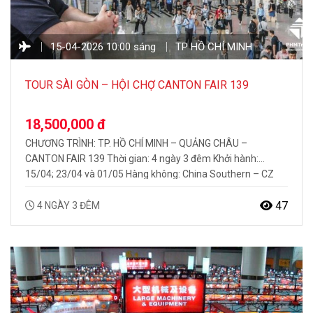
15-04-2026 10:00 sáng
TP HỒ CHÍ MINH
TOUR SÀI GÒN – HỘI CHỢ CANTON FAIR 139
18,500,000 đ
CHƯƠNG TRÌNH: TP. HỒ CHÍ MINH – QUẢNG CHÂU –
CANTON FAIR 139 Thời gian: 4 ngày 3 đêm Khởi hành:
15/04; 23/04 và 01/05 Hàng không: China Southern – CZ
CHƯƠNG TRÌNH FULL TOUR NỔI BẬT BAO GỒM: Trải nghiệm,
khám phá hội chợ Quảng Châu Canton Fair 139 Bay thẳng
47
4 NGÀY 3 ĐÊM
China Southern…