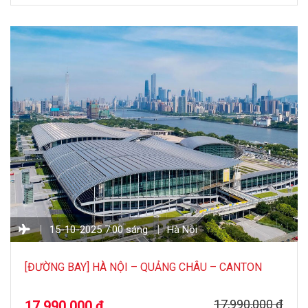
Vietnam airlines Hướng dẫn viên chuyên nghiệp,…
15-10-2025 7:00 sáng
Hà Nội
[ĐƯỜNG BAY] HÀ NỘI – QUẢNG CHÂU – CANTON
FAIR 138
17,990,000 đ
17,990,000 đ