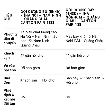
GÓI ĐƯỜNG BAY
GÓI ĐƯỜNG BỘ (5N4Đ)
(4N3Đ)
– [HÀ
TIÊU
– [HÀ NỘI – NAM NINH
NỘI/HCM – QUẢNG
CHÍ
– QUẢNG CHÂU –
CHÂU – CANTON
CANTON FAIR 138]
FAIR 138]
Xe ô tô chất lượng cao
Phương
Hà Nội – Nam Ninh, tàu
Máy bay khứ hồi Hà
tiện di
cao tốc Nam Ninh –
Nội/HCM – Quảng Châu
chuyển
Quảng Châu
Khách
4* gần hội chợ
4* gần hội chợ
sạn
Vé vào
Đã bao gồm
Đã bao gồm
hội chợ
Đưa
Sân bay ↔ Khách sạn ↔
Khách sạn ↔ Hội chợ
đón
Hội chợ
Phiên
dịch &
Có
Có
kết nối
đối tác