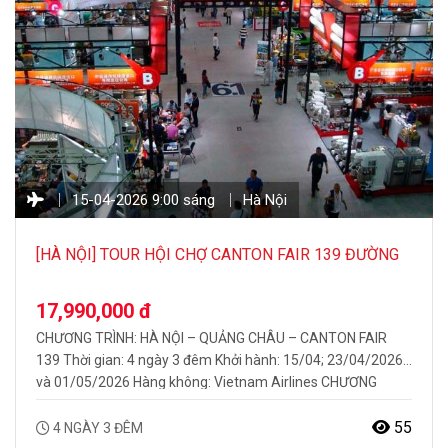
15-04-2026 9:00 sáng
Hà Nội
[HÀ NỘI] TOUR HỘI CHỢ CANTON FAIR 139 ĐƯỜNG
BAY
17,990,000 đ
CHƯƠNG TRÌNH: HÀ NỘI – QUẢNG CHÂU – CANTON FAIR
139 Thời gian: 4 ngày 3 đêm Khởi hành: 15/04; 23/04/2026
và 01/05/2026 Hàng không: Vietnam Airlines CHƯƠNG
TRÌNH FULL TOUR NỔI BẬT BAO GỒM: Trải nghiệm, khám
phá hội chợ Quảng Châu Canton Fair 139 Bay thẳng
55
4 NGÀY 3 ĐÊM