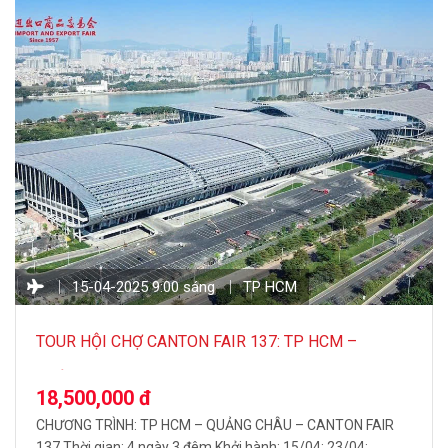
15-04-2025 9:00 sáng
TP HCM
TOUR HỘI CHỢ CANTON FAIR 137: TP HCM –
QUẢNG CHÂU 4N3Đ
18,500,000 đ
CHƯƠNG TRÌNH: TP HCM – QUẢNG CHÂU – CANTON FAIR
137 Thời gian: 4 ngày 3 đêm Khởi hành: 15/04; 23/04;