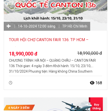
14-10-2024 12:00 sáng
TP Hồ Chí Minh
TOUR HỘI CHỢ CANTON FAIR 136: TP HCM –
QUẢNG CHÂU 4N3Đ
18,990,000 đ
18,990,000 đ
CHƯƠNG TRÌNH: HÀ NỘI – QUẢNG CHÂU – CANTON FAIR
136 Thời gian: 4 ngày 3 đêm Khởi hành: 15/10; 23/10;
31/10/2024 Phương tiện: Hàng không China Southern
Airlines HỘI CHỢ CANTON FAIR LẦN THỨ 136 TẠI QUẢNG
CHÂU Hội chợ Canton Fair – Hội chợ Thương mại Quốc tế có
168
quy mô lớn nhất…