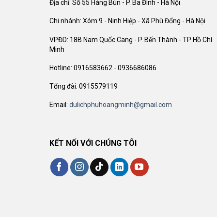
Địa chỉ: Số 55 Hàng Bún - P. Ba Đình - Hà Nội
Chi nhánh: Xóm 9 - Ninh Hiệp - Xã Phù Đổng - Hà Nội
VPĐD: 18B Nam Quốc Cang - P. Bến Thành - TP Hồ Chí
Minh
Hotline: 0916583662 - 0936686086
Tổng đài: 0915579119
Email:
dulichphuhoangminh@gmail.com
KẾT NỐI VỚI CHÚNG TÔI