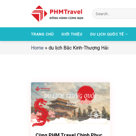
Chuyển
đến
nội
dung
TRANG CHỦ
GIỚI THIỆU
DU LỊCH QUỐC TẾ
Home
»
du lịch Bắc Kinh-Thượng Hải
Cùng PHM Travel Chinh Phục