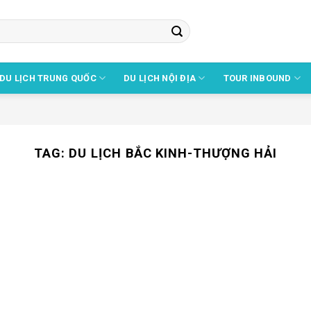
DU LỊCH TRUNG QUỐC
DU LỊCH NỘI ĐỊA
TOUR INBOUND
TAG:
DU LỊCH BẮC KINH-THƯỢNG HẢI