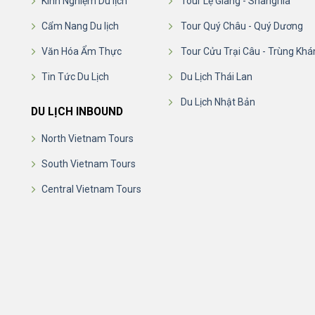
Kinh Nghiệm Du lịch
Tour Lệ Giang - Shangrila
Cẩm Nang Du lịch
Tour Quý Châu - Quý Dương
Văn Hóa Ẩm Thực
Tour Cửu Trại Câu - Trùng Khá
Tin Tức Du Lịch
Du Lịch Thái Lan
Du Lịch Nhật Bản
DU LỊCH INBOUND
North Vietnam Tours
South Vietnam Tours
Central Vietnam Tours