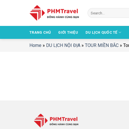
Chuyển
đến
nội
dung
TRANG CHỦ
GIỚI THIỆU
DU LỊCH QUỐC TẾ
Home
»
DU LỊCH NỘI ĐỊA
»
TOUR MIỀN BẮC
»
To