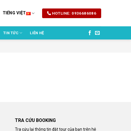
TIẾNG VIỆT
HOTLINE: 0936686086
TIN TỨC
LIÊN HỆ
TRA CỨU BOOKING
Tra cứu lại thông tin đặt tour của bạn trên hệ