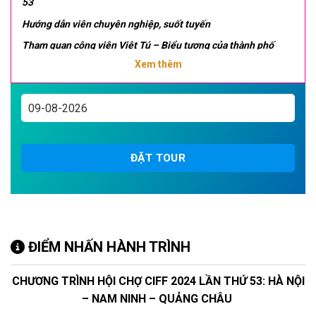
53
Hướng dẫn viên chuyên nghiệp, suốt tuyến
Tham quan công viên Việt Tú – Biểu tượng của thành phố
Quảng Châu
Xem thêm
No shopping
Khách sạn 4 sao địa phương.
ĐẶT TOUR
ĐIỂM NHẤN HÀNH TRÌNH
CHƯƠNG TRÌNH HỘI CHỢ CIFF 2024 LẦN THỨ 53:
HÀ NỘI
– NAM NINH – QUẢNG CHÂU