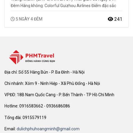
Đêm Hàng không: Colorful Guizhou Airlines Điểm đặc sắc
trong chương trình: Khám phá Thị trấn Mao Đài – nơi đây có
Nhà máy sản xuất rượu Mao Đài Quý Châu, một…
241
5 NGÀY 4 ĐÊM
Địa chỉ: Số 55 Hàng Bún - P. Ba Đình - Hà Nội
Chi nhánh: Xóm 9 - Ninh Hiệp - Xã Phù Đổng - Hà Nội
VPĐD: 18B Nam Quốc Cang - P. Bến Thành - TP Hồ Chí Minh
Hotline: 0916583662 - 0936686086
Tổng đài: 0915579119
Email:
dulichphuhoangminh@gmail.com