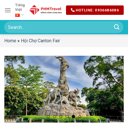
Chuyển
Tiếng
Việt
HOTLINE: 0936686086
đến
nội
dung
Home
»
Hội Chợ Canton Fair