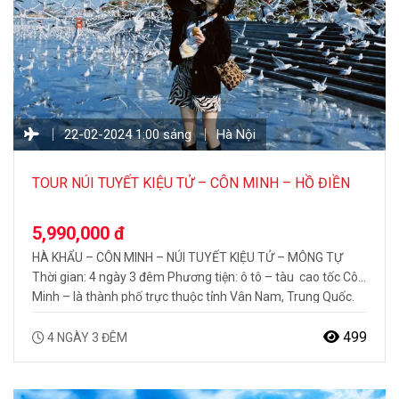
22-02-2024 1:00 sáng
Hà Nội
TOUR NÚI TUYẾT KIỆU TỬ – CÔN MINH – HỒ ĐIỀN
TRÌ 4 NGÀY 3 ĐÊM
5,990,000 đ
HÀ KHẨU – CÔN MINH – NÚI TUYẾT KIỆU TỬ – MÔNG TỰ
Thời gian: 4 ngày 3 đêm Phương tiện: ô tô – tàu cao tốc Côn
Minh – là thành phố trực thuộc tỉnh Vân Nam, Trung Quốc.
Côn Minh được biết đến như là “ Thành phố mùa xuân” với
nhiều phong…
499
4 NGÀY 3 ĐÊM