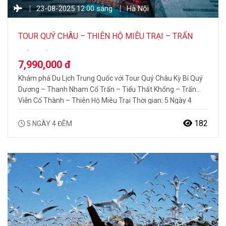
23-08-2025 12:00 sáng
Hà Nội
TOUR QUÝ CHÂU – THIÊN HỘ MIÊU TRẠI – TRẤN
VIỄN CỔ THÀNH 5N4Đ
7,990,000 đ
Khám phá Du Lịch Trung Quốc với Tour Quý Châu Kỳ Bí Quý
Dương – Thanh Nham Cổ Trấn – Tiểu Thất Khổng – Trấn
Viễn Cổ Thành – Thiên Hộ Miêu Trại Thời gian: 5 Ngày 4
Đêm Hàng không: Colorful Guizhou Airlines Khởi hành: thứ 3
hàng tuần ĐIỂM ĐẶC SẮC TRONG CHƯƠNG TRÌNH…
182
5 NGÀY 4 ĐÊM