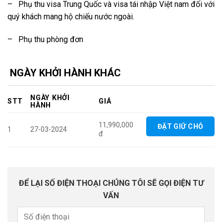
– Phụ thu visa Trung Quốc và visa tái nhập Việt nam đối với
quý khách mang hộ chiếu nước ngoài.
– Phụ thu phòng đơn
NGÀY KHỞI HÀNH KHÁC
NGÀY KHỞI
STT
GIÁ
HÀNH
11,990,000
ĐẶT GIỮ CHỖ
1
27-03-2024
đ
ĐỂ LẠI SỐ ĐIỆN THOẠI CHÚNG TÔI SẼ GỌI ĐIỆN TƯ
VẤN