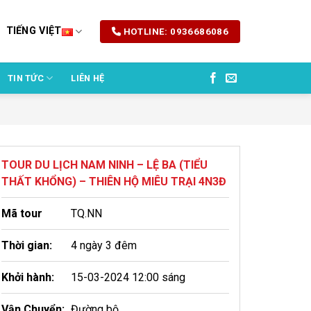
TIẾNG VIỆT
HOTLINE: 0936686086
TIN TỨC
LIÊN HỆ
TOUR DU LỊCH NAM NINH – LỆ BA (TIỂU
THẤT KHỔNG) – THIÊN HỘ MIÊU TRẠI 4N3Đ
Mã tour
TQ.NN
Thời gian:
4 ngày 3 đêm
Khởi hành:
15-03-2024 12:00 sáng
Vận Chuyển:
Đường bộ