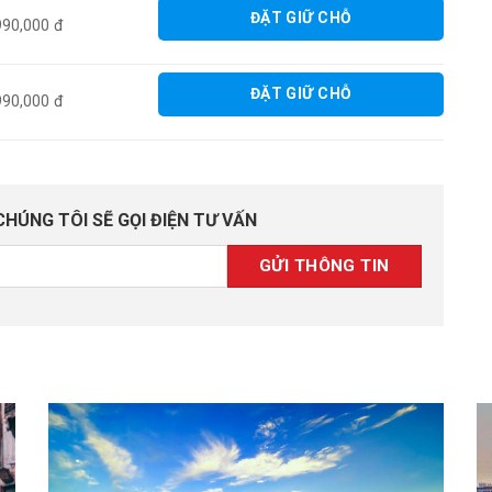
ĐẶT GIỮ CHỖ
990,000 đ
ĐẶT GIỮ CHỖ
990,000 đ
CHÚNG TÔI SẼ GỌI ĐIỆN TƯ VẤN