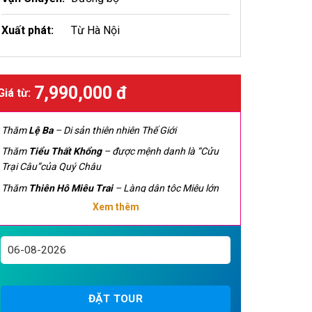
Xuất phát:
Từ Hà Nội
7,990,000 đ
Giá từ:
Thăm
Lệ Ba
– Di sản thiên nhiên Thế Giới
Thăm
Tiểu Thất Khổng
– được mệnh danh là “Cửu
Trại Câu”của Quý Châu
Thăm
Thiên Hộ Miêu Trại
– Làng dân tộc Miêu lớn
nhất Trung Quốc
Xem thêm
Qúy khách sẽ được trải nghiệm hành trình hơn
800km bằng tàu cao tốc của Trung Quốc, có đoạn
tàu chạy đến 350 km/giờ, trên đường quý khách vừa
thoải mái vùa được ngắm nghìn sơn thủy hữu tình
của đất nước TQ từ đường sắt cao tốc trên cao
ĐẶT TOUR