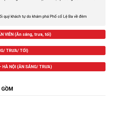
 tối quý khách tự do khám phá Phố cổ Lệ Ba về đêm
VIỄN (Ăn sáng, trưa, tối)
G/ TRƯA/ TỐI)
– HÀ NỘI (ĂN SÁNG/ TRƯA)
O GỒM