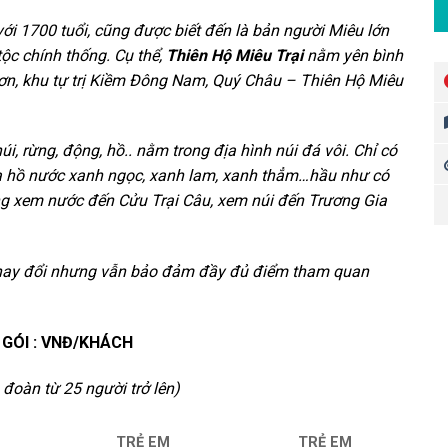
ới 1700 tuổi, cũng được biết đến là bản người Miêu lớn
ộc chính thống. Cụ thể,
Thiên Hộ Miêu Trại
nằm yên bình
ơn, khu tự trị Kiềm Đông Nam, Quý Châu – Thiên Hộ Miêu
úi, rừng, động, hồ.. nằm trong địa hình núi đá vôi. Chỉ có
ủa hồ nước xanh ngọc, xanh lam, xanh thẳm…hầu như có
ằng xem nước đến Cửu Trại Câu, xem núi đến Trương Gia
ể thay đổi nhưng vẫn bảo đảm đầy đủ điểm tham quan
 GÓI : VNĐ/KHÁCH
 đoàn từ 25 người trở lên)
TRẺ EM
TRẺ EM