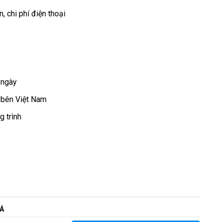
, chi phí điện thoại
h/ngày
à bên Việt Nam
 trình
Á