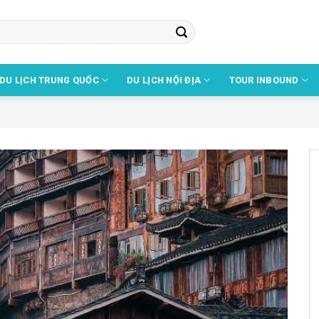
DU LỊCH TRUNG QUỐC
DU LỊCH NỘI ĐỊA
TOUR INBOUND