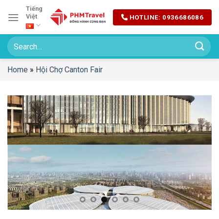
Chuyển
Tiếng
Việt
HOTLINE: 0936686086
đến
nội
dung
Home
»
Hội Chợ Canton Fair