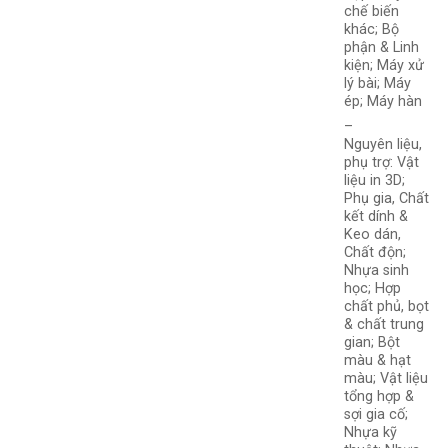
chế biến
khác; Bộ
phận & Linh
kiện; Máy xử
lý bài; Máy
ép; Máy hàn
–
Nguyên liệu,
phụ trợ: Vật
liệu in 3D;
Phụ gia, Chất
kết dính &
Keo dán,
Chất độn;
Nhựa sinh
học; Hợp
chất phủ, bọt
& chất trung
gian; Bột
màu & hạt
màu; Vật liệu
tổng hợp &
sợi gia cố;
Nhựa kỹ