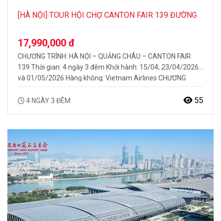
[HÀ NỘI] TOUR HỘI CHỢ CANTON FAIR 139 ĐƯỜNG
BAY
17,990,000 đ
CHƯƠNG TRÌNH: HÀ NỘI – QUẢNG CHÂU – CANTON FAIR
139 Thời gian: 4 ngày 3 đêm Khởi hành: 15/04; 23/04/2026
và 01/05/2026 Hàng không: Vietnam Airlines CHƯƠNG
TRÌNH FULL TOUR NỔI BẬT BAO GỒM: Trải nghiệm, khám
phá hội chợ Quảng Châu Canton Fair 139 Bay thẳng
55
4 NGÀY 3 ĐÊM
Vietnam airlines Hướng dẫn viên chuyên nghiệp,…