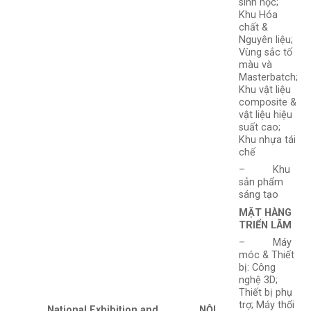
sinh học;
Khu Hóa
chất &
Nguyên liệu;
Vùng sắc tố
màu và
Masterbatch;
Khu vật liệu
composite &
vật liệu hiệu
suất cao;
Khu nhựa tái
chế
– Khu
sản phẩm
sáng tạo
MẶT HÀNG
TRIỂN LÃM
– Máy
móc & Thiết
bị: Công
nghệ 3D;
Thiết bị phụ
trợ; Máy thổi
National Exhibition and
NỘI