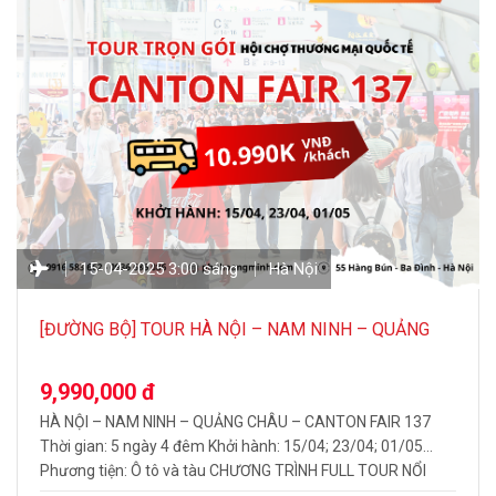
15-04-2025 3:00 sáng
Hà Nội
[ĐƯỜNG BỘ] TOUR HÀ NỘI – NAM NINH – QUẢNG
CHÂU – CANTON FAIR 137 5N4Đ
9,990,000 đ
HÀ NỘI – NAM NINH – QUẢNG CHÂU – CANTON FAIR 137
Thời gian: 5 ngày 4 đêm Khởi hành: 15/04; 23/04; 01/05
Phương tiện: Ô tô và tàu CHƯƠNG TRÌNH FULL TOUR NỔI
BẬT BAO GỒM: Trải nghiệm, khám phá hội chợ Quảng Châu