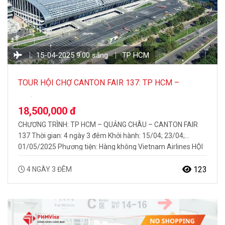
15-04-2025 9:00 sáng
TP HCM
TOUR HỘI CHỢ CANTON FAIR 137: TP HCM –
QUẢNG CHÂU 4N3Đ
18,500,000 đ
CHƯƠNG TRÌNH: TP HCM – QUẢNG CHÂU – CANTON FAIR
137 Thời gian: 4 ngày 3 đêm Khởi hành: 15/04; 23/04;
01/05/2025 Phương tiện: Hàng không Vietnam Airlines HỘI
CHỢ CANTON FAIR LẦN THỨ 137 TẠI QUẢNG CHÂU Hội chợ
Canton Fair – Hội chợ Thương mại Quốc tế có quy mô lớn
123
4 NGÀY 3 ĐÊM
nhất và lịch sử…