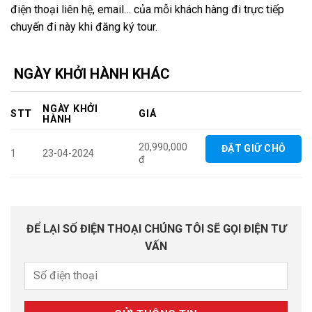
điện thoại liên hệ, email… của mỗi khách hàng đi trực tiếp
chuyến đi này khi đăng ký tour.
NGÀY KHỞI HÀNH KHÁC
NGÀY KHỞI
STT
GIÁ
HÀNH
20,990,000
ĐẶT GIỮ CHỖ
1
23-04-2024
đ
ĐỂ LẠI SỐ ĐIỆN THOẠI CHÚNG TÔI SẼ GỌI ĐIỆN TƯ
VẤN