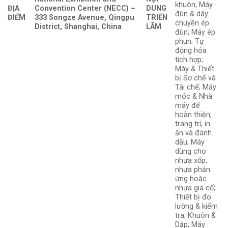
khuôn; Máy
ĐỊA
Convention Center (NECC) –
DUNG
đùn & dây
ĐIỂM
333 Songze Avenue, Qingpu
TRIỂN
chuyền ép
District, Shanghai, China
LÃM
đùn; Máy ép
phun; Tự
động hóa
tích hợp;
Máy & Thiết
bị Sơ chế và
Tái chế; Máy
móc & Nhà
máy để
hoàn thiện,
trang trí, in
ấn và đánh
dấu; Máy
dùng cho
nhựa xốp,
nhựa phản
ứng hoặc
nhựa gia cố;
Thiết bị đo
lường & kiểm
tra; Khuôn &
Dập; Máy