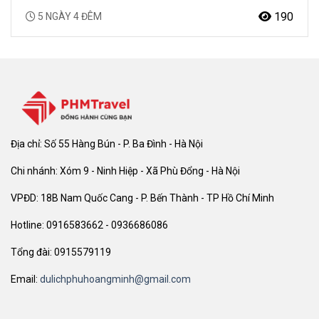
Canton Fair 137 Hướng dẫn viên chuyên nghiệp, suốt tuyến…
190
5 NGÀY 4 ĐÊM
Địa chỉ: Số 55 Hàng Bún - P. Ba Đình - Hà Nội
Chi nhánh: Xóm 9 - Ninh Hiệp - Xã Phù Đổng - Hà Nội
VPĐD: 18B Nam Quốc Cang - P. Bến Thành - TP Hồ Chí Minh
Hotline: 0916583662 - 0936686086
Tổng đài: 0915579119
Email:
dulichphuhoangminh@gmail.com