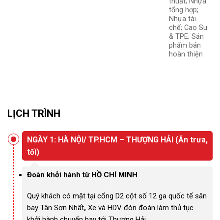
thuật; Nhựa
tổng hợp;
Nhựa tái
chế; Cao Su
& TPE; Sản
phẩm bán
hoàn thiện
LỊCH TRÌNH
NGÀY 1: HÀ NỘI/ TP.HCM – THƯỢNG HẢI (Ăn trưa,
tối)
Đoàn khởi hành từ HỒ CHÍ MINH
Quý khách có mặt tại cổng D2 cột số 12 ga quốc tế sân
bay Tân Sơn Nhất
,
Xe và HDV đón đoàn làm thủ tục
khởi hành chuyến bay tới Thượng Hải.