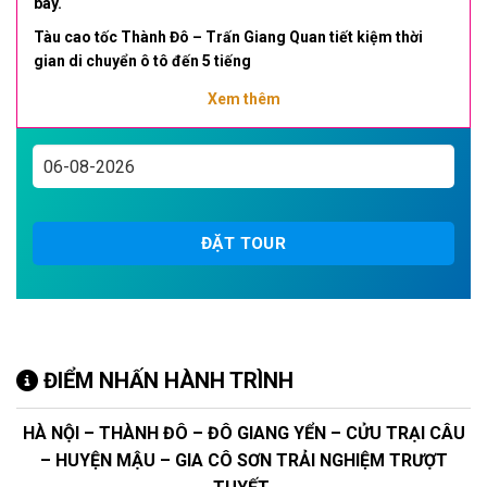
bay.
Tàu cao tốc Thành Đô – Trấn Giang Quan tiết kiệm thời
gian di chuyển ô tô đến 5 tiếng
Chiêm ngưỡng vẻ đẹp được ví như “Thiên đường nơi hạ
Xem thêm
giới” của Cửu Trại Câu với những hồ nước màu ngọc lục
bảo, những thác nước nhiều tầng, những ngôi làng Tây
Tạng.
2H Trượt tuyết tại Gia Cô Sơn – Trải nghiệm trượt tuyết như
Thụy Sỹ.
ĐẶT TOUR
Tặng lẩu Tứ Xuyên.
Tặng tiệc lẩu đón tiếp của Dân tộc Tạng
1 Đêm khách sạn 5 sao Quốc tế và 4 đêm Khách sạn 5 sao
địa phương.
ĐIỂM NHẤN HÀNH TRÌNH
HÀ NỘI – THÀNH ĐÔ – ĐÔ GIANG YỂN – CỬU TRẠI CÂU
– HUYỆN MẬU – GIA CÔ SƠN TRẢI NGHIỆM TRƯỢT