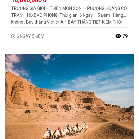
BẢO PHONG
TRƯƠNG GIA GIỚI – THIÊN MÔN SƠN – PHƯỢNG HOÀNG CỔ
TRẤN – HỒ BẢO PHONG Thời gian: 6 Ngày – 5 Đêm Hàng
không : Bay thẳng Vietjet Air BAY THẲNG TIẾT KIỆM THỜI
GIAN – HÀNH TRÌNH MỚI LẠ, ĐẶC SẮC Trương Gia Giới nằm
về phía Tây bắc tỉnh Hồ Nam, giữa khu vực nhô lên…
79
6 NGÀY 5 ĐÊM