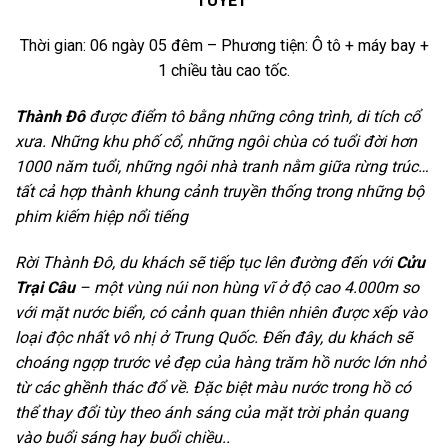
TUYẾT
Thời gian: 06 ngày 05 đêm – Phương tiện: Ô tô + máy bay +
1 chiều tàu cao tốc.
Thành Đô
được điểm tô bằng những công trình, di tích cổ
xưa. Những khu phố cổ, những ngôi chùa có tuổi đời hơn
1000 năm tuổi, những ngôi nhà tranh nằm giữa rừng trúc…
tất cả hợp thành khung cảnh truyền thống trong những bộ
phim kiếm hiệp nổi tiếng
Rời Thành Đô, du khách sẽ tiếp tục lên đường đến với
Cửu
Trại Câu
– một vùng núi non hùng vĩ ở độ cao 4.000m so
với mặt nước biển, có cảnh quan thiên nhiên được xếp vào
loại độc nhất vô nhị ở Trung Quốc. Đến đây, du khách sẽ
choáng ngợp trước vẻ đẹp của hàng trăm hồ nước lớn nhỏ
từ các ghềnh thác đổ về. Đặc biệt màu nước trong hồ có
thể thay đổi tùy theo ánh sáng của mặt trời phản quang
vào buổi sáng hay buổi chiều..