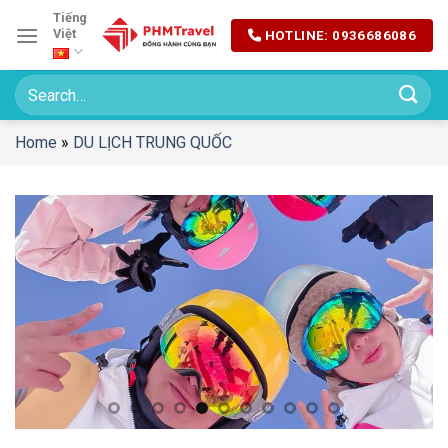
Chuyển
Tiếng
Việt
HOTLINE: 0936686086
đến
nội
dung
Home
»
DU LỊCH TRUNG QUỐC