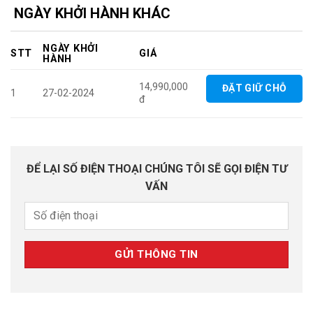
NGÀY KHỞI HÀNH KHÁC
NGÀY KHỞI
STT
GIÁ
HÀNH
14,990,000
ĐẶT GIỮ CHỖ
1
27-02-2024
đ
ĐỂ LẠI SỐ ĐIỆN THOẠI CHÚNG TÔI SẼ GỌI ĐIỆN TƯ
VẤN