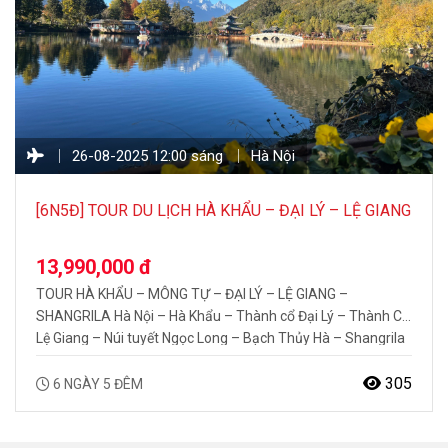
26-08-2025 12:00 sáng
Hà Nội
[6N5Đ] TOUR DU LỊCH HÀ KHẨU – ĐẠI LÝ – LỆ GIANG
– SHANGRILA
13,990,000 đ
TOUR HÀ KHẨU – MÔNG TỰ – ĐẠI LÝ – LỆ GIANG –
SHANGRILA Hà Nội – Hà Khẩu – Thành cổ Đại Lý – Thành Cổ
Lệ Giang – Núi tuyết Ngọc Long – Bạch Thủy Hà – Shangrila
– Tu viện Tùng Tán Lâm – Công viên Phổ Đạt Thổ Thời gian:
6…
305
6 NGÀY 5 ĐÊM