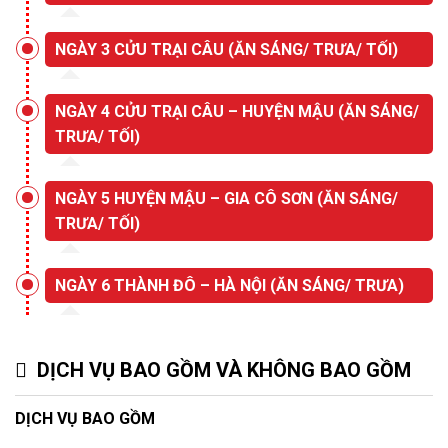
NGÀY 3 CỬU TRẠI CÂU (ĂN SÁNG/ TRƯA/ TỐI)
NGÀY 4 CỬU TRẠI CÂU – HUYỆN MẬU (ĂN SÁNG/
TRƯA/ TỐI)
NGÀY 5 HUYỆN MẬU – GIA CÔ SƠN (ĂN SÁNG/
TRƯA/ TỐI)
NGÀY 6 THÀNH ĐÔ – HÀ NỘI (ĂN SÁNG/ TRƯA)
DỊCH VỤ BAO GỒM VÀ KHÔNG BAO GỒM
DỊCH VỤ BAO GỒM