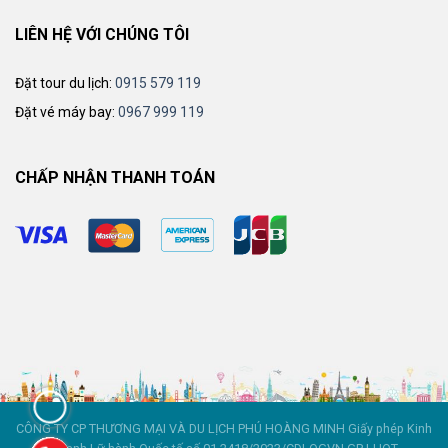
LIÊN HỆ VỚI CHÚNG TÔI
Đặt tour du lịch:
0915 579 119
Đặt vé máy bay:
0967 999 119
CHẤP NHẬN THANH TOÁN
CÔNG TY CP THƯƠNG MẠI VÀ DU LỊCH PHÚ HOÀNG MINH Giấy phép Kinh