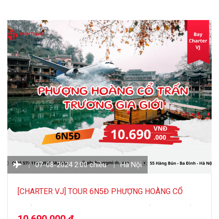
07-08-2024 2:00 chiều
Hà Nội
[CHARTER VJ] TOUR 6N5Đ PHƯỢNG HOÀNG CỔ
TRẤN – TRƯƠNG GIA GIỚI – THIÊN MÔN SƠN – HỒ
10,690,000 đ