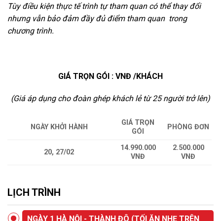
Tùy điều kiện thực tế trình tự tham quan có thể thay đổi
nhưng vẫn bảo đảm đầy đủ điểm tham quan trong
chương trình.
GIÁ TRỌN GÓI :
VNĐ
/KHÁCH
(Giá áp dụng cho đoàn ghép khách lẻ từ 25 người trở lên)
GIÁ TRỌN
NGÀY KHỞI HÀNH
PHÒNG ĐƠN
GÓI
14.990.000
2.500.000
20, 27/02
VNĐ
VNĐ
LỊCH TRÌNH
NGÀY 1 HÀ NỘI - THÀNH ĐÔ (TỐI ĂN NHẸ TRÊN