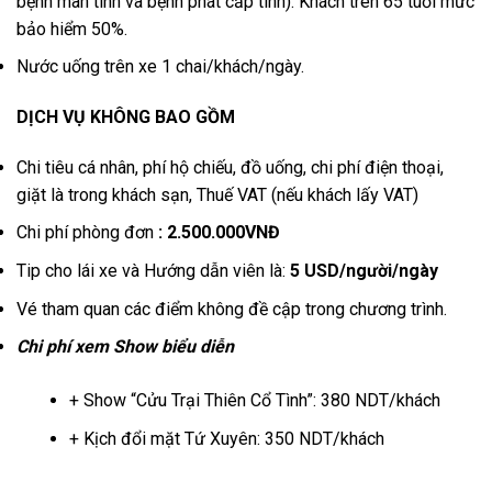
bệnh mãn tính và bệnh phát cấp tính). Khách trên 65 tuổi mức
bảo hiểm 50%.
Nước uống trên xe 1 chai/khách/ngày.
DỊCH VỤ KHÔNG BAO GỒM
Chi tiêu cá nhân, phí hộ chiếu, đồ uống, chi phí điện thoại,
giặt là trong khách sạn, Thuế VAT (nếu khách lấy VAT)
Chi phí phòng đơn
: 2.500.000VNĐ
Tip cho lái xe và Hướng dẫn viên là:
5 USD/người/ngày
Vé tham quan các điểm không đề cập trong chương trình.
Chi phí xem Show biểu diễn
+ Show “Cửu Trại Thiên Cổ Tình”: 380 NDT/khách
+ Kịch đổi mặt Tứ Xuyên: 350 NDT/khách