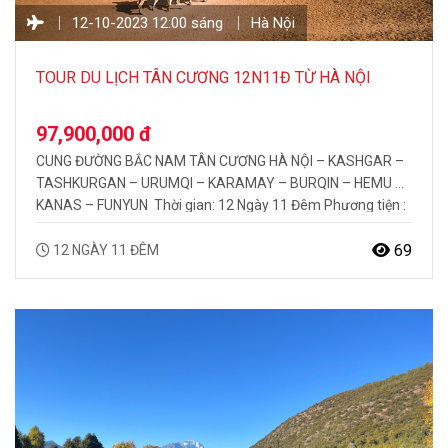
12-10-2023 12:00 sáng
Hà Nội
TOUR DU LỊCH TÂN CƯƠNG 12N11Đ TỪ HÀ NỘI
97,900,000 đ
CUNG ĐƯỜNG BẮC NAM TÂN CƯƠNG HÀ NỘI – KASHGAR –
TASHKURGAN – URUMQI – KARAMAY – BURQIN – HEMU –
KANAS – FUNYUN Thời gian: 12 Ngày 11 Đêm Phương tiện :
Máy bay ĐIỂM ĐẶC SẮC: Ghé thăm Kashgar là một thị trấn
chiến lược quan trọng, dễ dàng đi đến Trung Á…
69
12 NGÀY 11 ĐÊM