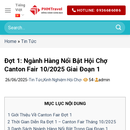
Chuyển
Tiếng
Việt
HOTLINE: 0936686086
đến
nội
dung
Home
»
Tin Tức
Đợt 1: Ngành Hàng Nổi Bật Hội Chợ
Canton Fair 10/2025 Giai Đoạn 1
26/06/2025
-
Tin Tức
,
Kinh Nghiệm Hội Chợ
-
54
-
admin
MỤC LỤC NỘI DUNG
1
Giới Thiệu Về Canton Fair Đợt 1
2
Thời Gian Diễn Ra Đợt 1 – Canton Fair Tháng 10/2025
3
Danh Sách Ngành Hàng Nổi Bật Trong Giai Đoạn 1