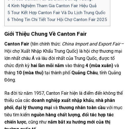
4
Kinh Nghiệm Tham Gia Canton Fair Hiệu Quả
5
Tour Kết Hợp Canton Fair Và Du Lịch Trung Quốc
6
Thông Tin Chi Tiết Tour Hội Chợ Canton Fair 2025
Giới Thiệu Chung Về Canton Fair
Canton Fair
(tên chính thức:
China Import and Export Fair
–
Hội chợ Xuất Nhập Khẩu Trung Quốc) là hội chợ thương mại
lớn nhất châu Á và lâu đời nhất của Trung Quốc, được tổ
chức định kỳ
hai lần mỗi năm
vào tháng
4 (mùa xuân)
và
tháng
10 (mùa thu)
tại thành phố
Quảng Châu
, tỉnh Quảng
Đông.
Ra đời từ năm 1957, Canton Fair hiện là điểm đến không thể
thiếu của các
doanh nghiệp xuất nhập khẩu
,
nhà phân
phối
,
đại lý thương mại
và
thương nhân toàn cầu
với mục
tiêu tìm kiếm
nguồn hàng chất lượng
,
đối tác hợp tác
chiến lược
, cũng như
nắm bắt xu hướng mới của thị