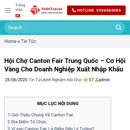
Chuyển
Tiếng
Việt
HOTLINE: 0936686086
đến
nội
dung
Home
»
Tin Tức
Hội Chợ Canton Fair Trung Quốc – Cơ Hội
Vàng Cho Doanh Nghiệp Xuất Nhập Khẩu
25/06/2025
-
Tin Tức
,
Kinh Nghiệm Hội Chợ
-
57
-
admin
MỤC LỤC NỘI DUNG
1
Giới Thiệu Chung Về Canton Fair
2
Địa Điểm Tổ Chức
3
Vì sao Canton Fair Là Điểm Đến Lý Tưởng?