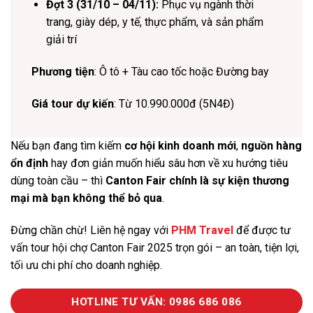
Đợt 3 (31/10 – 04/11):
Phục vụ ngành thời
trang, giày dép, y tế, thực phẩm, và sản phẩm
giải trí
Phương tiện
: Ô tô + Tàu cao tốc hoặc Đường bay
Giá tour dự kiến
: Từ 10.990.000đ (5N4Đ)
Nếu bạn đang tìm kiếm
cơ hội kinh doanh mới
,
nguồn hàng
ổn định
hay đơn giản muốn hiểu sâu hơn về xu hướng tiêu
dùng toàn cầu – thì
Canton Fair chính là sự kiện thương
mại mà bạn không thể bỏ qua
.
Đừng chần chừ! Liên hệ ngay với
PHM Travel
để được tư
vấn tour hội chợ Canton Fair 2025 trọn gói – an toàn, tiện lợi,
tối ưu chi phí cho doanh nghiệp.
HOTLINE TƯ VẤN: 0986 686 086