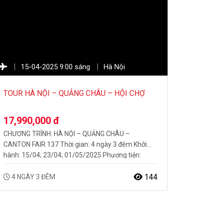
15-04-2025 9:00 sáng
Hà Nội
TOUR HÀ NỘI – QUẢNG CHÂU – HỘI CHỢ
CANTON FAIR 137
17,990,000 đ
CHƯƠNG TRÌNH: HÀ NỘI – QUẢNG CHÂU –
CANTON FAIR 137 Thời gian: 4 ngày 3 đêm Khởi
hành: 15/04; 23/04; 01/05/2025 Phương tiện:
Hàng không Vietnam Airlines HỘI CHỢ CANTON
FAIR LẦN THỨ 137 TẠI QUẢNG CHÂU Hội chợ
144
4 NGÀY 3 ĐÊM
Canton Fair – Hội chợ Thương mại Quốc tế có quy
mô lớn nhất và lịch sử…