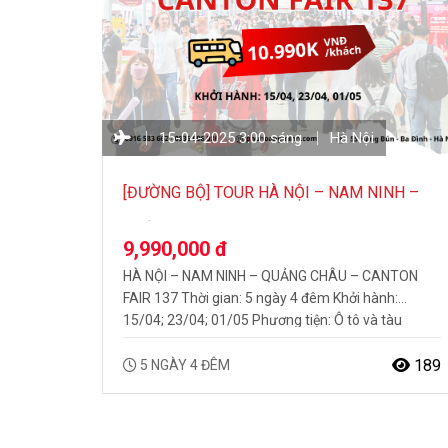
15-04-2025 3:00 sáng
Hà Nội
[ĐƯỜNG BỘ] TOUR HÀ NỘI – NAM NINH –
QUẢNG CHÂU – CANTON FAIR 137 5N4Đ
9,990,000 đ
HÀ NỘI – NAM NINH – QUẢNG CHÂU – CANTON
FAIR 137 Thời gian: 5 ngày 4 đêm Khởi hành:
15/04; 23/04; 01/05 Phương tiện: Ô tô và tàu
CHƯƠNG TRÌNH FULL TOUR NỔI BẬT BAO GỒM:
Trải nghiệm, khám phá hội chợ Quảng Châu
189
5 NGÀY 4 ĐÊM
Canton Fair 137 Hướng dẫn viên chuyên nghiệp,
suốt tuyến…