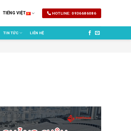
TIẾNG VIỆT
HOTLINE: 0936686086
TIN TỨC
LIÊN HỆ