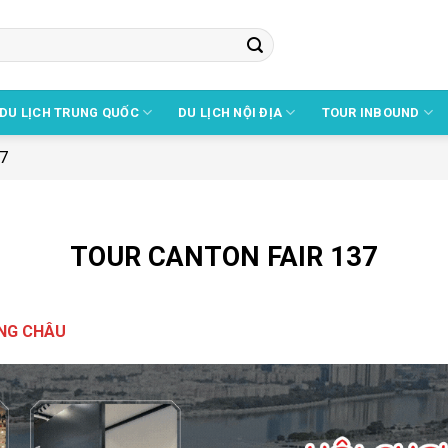
DU LỊCH TRUNG QUỐC
DU LỊCH NỘI ĐỊA
TOUR INBOUND
37
TOUR CANTON FAIR 137
ẢNG CHÂU