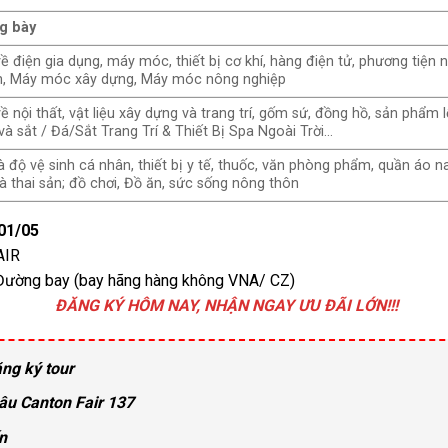
g bày
 điện gia dụng, máy móc, thiết bị cơ khí, hàng điện tử, phương tiện
h, Máy móc xây dựng, Máy móc nông nghiệp
 nội thất, vật liệu xây dựng và trang trí, gốm sứ, đồng hồ, sản phẩm 
à sắt / Đá/Sắt Trang Trí & Thiết Bị Spa Ngoài Trời…
 độ vệ sinh cá nhân, thiết bị y tế, thuốc, văn phòng phẩm, quần áo na
à thai sản; đồ chơi, Đồ ăn, sức sống nông thôn
01/05
AIR
 Đường bay (bay hãng hàng không VNA/ CZ)
ĐĂNG KÝ HÔM NAY, NHẬN NGAY ƯU ĐÃI LỚN!!!
ng ký tour
âu Canton Fair 137
n