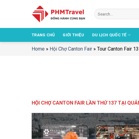
Chuyển
đến
nội
dung
TRANG CHỦ
GIỚI THIỆU
DU LỊCH QUỐC TẾ
Home
»
Hội Chợ Canton Fair
»
Tour Canton Fair 1
HỘI CHỢ CANTON FAIR LẦN THỨ 137 TẠI QU