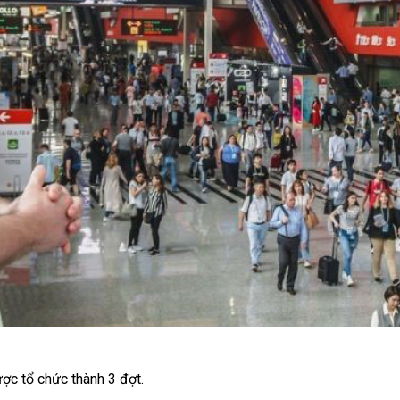
ợc tổ chức thành 3 đợt.