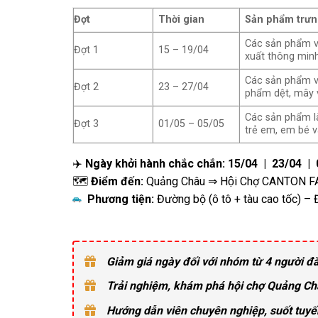
Đợt
Thời gian
Sản phẩm trưn
Các sản phẩm về
Đợt 1
15 – 19/04
xuất thông min
Các sản phẩm về
Đợt 2
23 – 27/04
phẩm dệt, mây v
Các sản phẩm là
Đợt 3
01/05 – 05/05
trẻ em, em bé v
✈️
Ngày khởi hành chắc chắn:
15/04 | 23/04 | 
🗺️
Điểm đến:
Quảng Châu ⇒ Hội Chợ CANTON F
Phương tiện:
Đường bộ (ô tô + tàu cao tốc) –
Giảm giá ngày đối với nhóm từ 4 người đă
Trải nghiệm, khám phá hội chợ Quảng Ch
Hướng dẫn viên chuyên nghiệp, suốt tuyế