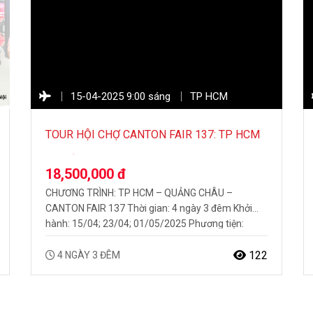
15-04-2025 9:00 sáng
TP HCM
TOUR HỘI CHỢ CANTON FAIR 137: TP HCM
– QUẢNG CHÂU 4N3Đ
18,500,000 đ
CHƯƠNG TRÌNH: TP HCM – QUẢNG CHÂU –
CANTON FAIR 137 Thời gian: 4 ngày 3 đêm Khởi
hành: 15/04; 23/04; 01/05/2025 Phương tiện:
Hàng không Vietnam Airlines HỘI CHỢ CANTON
FAIR LẦN THỨ 137 TẠI QUẢNG CHÂU Hội chợ
122
4 NGÀY 3 ĐÊM
Canton Fair – Hội chợ Thương mại Quốc tế có quy
mô lớn nhất và lịch sử…