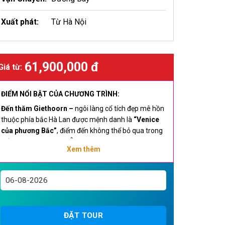
Xuất phát:
Từ Hà Nội
61,900,000 đ
Giá từ:
ĐIỂM NỔI BẬT CỦA CHƯƠNG TRÌNH:
Đến thăm Giethoorn
–
ngôi làng cổ tích đẹp mê hồn
thuộc phía bắc Hà Lan được mệnh danh là
“Venice
của phương Bắc”
, điểm đến không thể bỏ qua trong
bất cứ hành trình Tây Âu nào.
Xem thêm
Hòa mình vào Lễ hội hoa Keukenhof
với hơn 7 triệu
củ hoa được trồng trên 32ha của khu vườn, làm nên
một “màn trình diễn” tuyệt vời của những bông hoa
mùa Xuân.
Tặng vé du thuyền sông Seine
chiêm ngưỡng vẻ
ĐẶT TOUR
đẹp thủ đô Paris
.