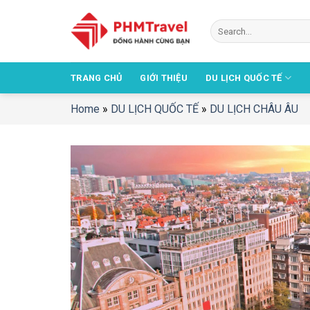
Chuyển
đến
nội
dung
TRANG CHỦ
GIỚI THIỆU
DU LỊCH QUỐC TẾ
Home
»
DU LỊCH QUỐC TẾ
»
DU LỊCH CHÂU ÂU