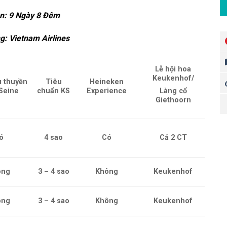
an:
9 Ngày 8 Đêm
ng:
Vietnam Airlines
Lễ hội hoa
Keukenhof/
u thuyền
Tiêu
Heineken
Seine
chuẩn KS
Experience
Làng cổ
Giethoorn
ó
4 sao
Có
Cả 2 CT
ông
3 – 4 sao
Không
Keukenhof
ông
3 – 4 sao
Không
Keukenhof