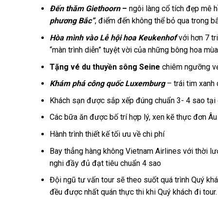
Đến thăm Giethoorn
–
ngôi làng cổ tích đẹp mê 
phương Bắc”
, điểm đến không thể bỏ qua trong bấ
Hòa mình vào Lễ hội hoa Keukenhof
với hơn 7 t
“màn trình diễn” tuyệt vời của những bông hoa mù
Tặng vé du thuyền sông Seine
chiêm ngưỡng vẻ
Khám phá công quốc Luxemburg
– trái tim xanh
Khách sạn được sắp xếp đúng chuẩn 3- 4 sao tại
Các bữa ăn được bố trí hợp lý, xen kẽ thực đơn 
Hành trình thiết kế tối ưu về chi phí
Bay thẳng hàng không Vietnam Airlines với thời lư
nghi đầy đủ đạt tiêu chuẩn 4 sao
Đội ngũ tư vấn tour sẽ theo suốt quá trình Quý k
đều được nhất quán thực thi khi Quý khách đi tour.