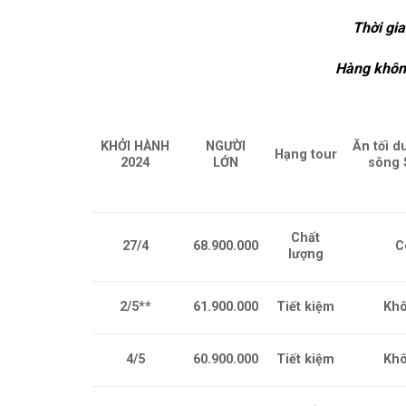
Thời gi
Hàng khô
KHỞI HÀNH
NGƯỜI
Ăn tối d
Hạng tour
2024
LỚN
sông 
Chất
27/4
68.900.000
C
lượng
2/5**
61.900.000
Tiết kiệm
Kh
4/5
60.900.000
Tiết kiệm
Kh