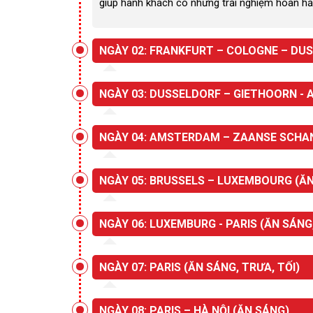
giúp hành khách có những trải nghiệm hoàn hả
NGÀY 02: FRANKFURT – COLOGNE – DUS
NGÀY 03: DUSSELDORF – GIETHOORN - 
NGÀY 04: AMSTERDAM – ZAANSE SCHANS
NGÀY 05: BRUSSELS – LUXEMBOURG (ĂN
NGÀY 06: LUXEMBURG - PARIS (ĂN SÁNG,
NGÀY 07: PARIS (ĂN SÁNG, TRƯA, TỐI)
NGÀY 08: PARIS – HÀ NỘI (ĂN SÁNG)