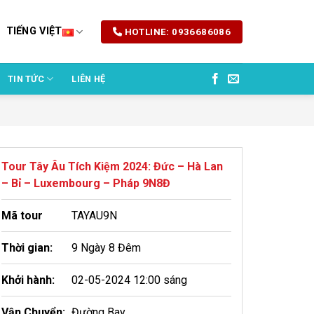
TIẾNG VIỆT
HOTLINE: 0936686086
TIN TỨC
LIÊN HỆ
Tour Tây Âu Tích Kiệm 2024: Đức – Hà Lan
– Bỉ – Luxembourg – Pháp 9N8Đ
Mã tour
TAYAU9N
Thời gian:
9 Ngày 8 Đêm
Khởi hành:
02-05-2024 12:00 sáng
Vận Chuyển:
Đường Bay