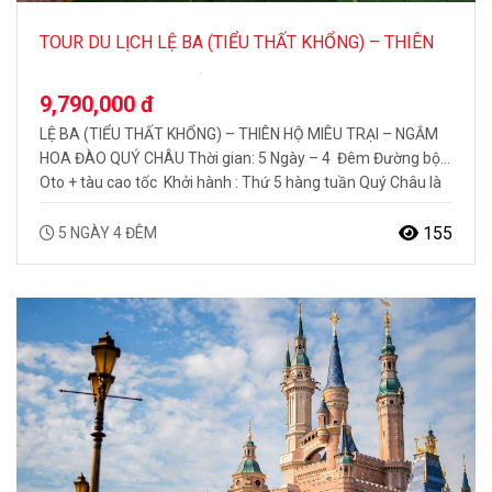
TOUR DU LỊCH LỆ BA (TIỂU THẤT KHỔNG) – THIÊN
HỘ MIÊU TRẠI – NGẮM HOA ĐÀO QUÝ CHÂU 5N4Đ
9,790,000 đ
LỆ BA (TIỂU THẤT KHỔNG) – THIÊN HỘ MIÊU TRẠI – NGẮM
HOA ĐÀO QUÝ CHÂU Thời gian: 5 Ngày – 4 Đêm Đường bộ:
Oto + tàu cao tốc Khởi hành : Thứ 5 hàng tuần Quý Châu là
một trong những tỉnh có sự đa dạng về sắc tộc nhất Trung
Quốc, trong đó…
155
5 NGÀY 4 ĐÊM