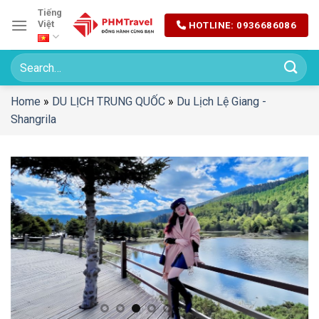
Chuyển
Tiếng
Việt
HOTLINE: 0936686086
đến
nội
dung
Home
»
DU LỊCH TRUNG QUỐC
»
Du Lịch Lệ Giang -
Shangrila