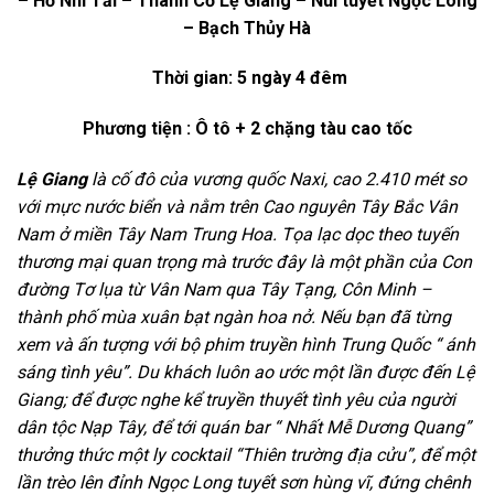
– Hồ Nhĩ Tải – Thành Cổ Lệ Giang – Núi tuyết Ngọc Long
– Bạch Thủy Hà
Thời gian: 5 ngày 4 đêm
Phương tiện : Ô tô + 2 chặng tàu cao tốc
Lệ Giang
là cố đô của vương quốc Naxi, cao 2.410 mét so
với mực nước biển và nằm trên Cao nguyên Tây Bắc Vân
Nam ở miền Tây Nam Trung Hoa. Tọa lạc dọc theo tuyến
thương mại quan trọng mà trước đây là một phần của Con
đường Tơ lụa từ Vân Nam qua Tây Tạng, Côn Minh –
thành phố mùa xuân bạt ngàn hoa nở. Nếu bạn đã từng
xem và ấn tượng với bộ phim truyền hình Trung Quốc “ ánh
sáng tình yêu”. Du khách luôn ao ước một lần được đến Lệ
Giang; để được nghe kể truyền thuyết tình yêu của người
dân tộc Nạp Tây, để tới quán bar “ Nhất Mễ Dương Quang”
thưởng thức một ly cocktail “Thiên trường địa cửu”, để một
lần trèo lên đỉnh Ngọc Long tuyết sơn hùng vĩ, đứng chênh