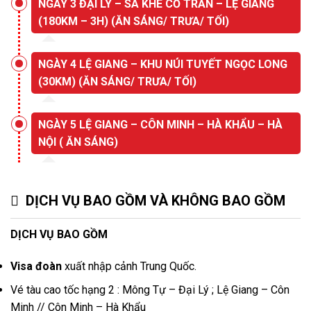
NGÀY 3 ĐẠI LÝ – SA KHÊ CỔ TRẤN – LỆ GIANG
(180KM – 3H) (ĂN SÁNG/ TRƯA/ TỐI)
NGÀY 4 LỆ GIANG – KHU NÚI TUYẾT NGỌC LONG
(30KM) (ĂN SÁNG/ TRƯA/ TỐI)
NGÀY 5 LỆ GIANG – CÔN MINH – HÀ KHẨU – HÀ
NỘI ( ĂN SÁNG)
DỊCH VỤ BAO GỒM VÀ KHÔNG BAO GỒM
DỊCH VỤ BAO GỒM
Visa đoàn
xuất nhập cảnh Trung Quốc.
Vé tàu cao tốc hạng 2 : Mông Tự – Đại Lý ; Lệ Giang – Côn
Minh // Côn Minh – Hà Khẩu