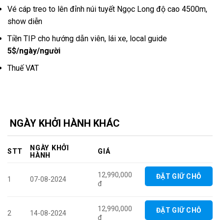
Vé cáp treo to lên đỉnh núi tuyết Ngọc Long độ cao 4500m,
show diễn
Tiền TIP cho hướng dẫn viên, lái xe, local guide
5$/ngày/người
Thuế VAT
NGÀY KHỞI HÀNH KHÁC
NGÀY KHỞI
STT
GIÁ
HÀNH
12,990,000
ĐẶT GIỮ CHỖ
1
07-08-2024
đ
12,990,000
ĐẶT GIỮ CHỖ
2
14-08-2024
đ