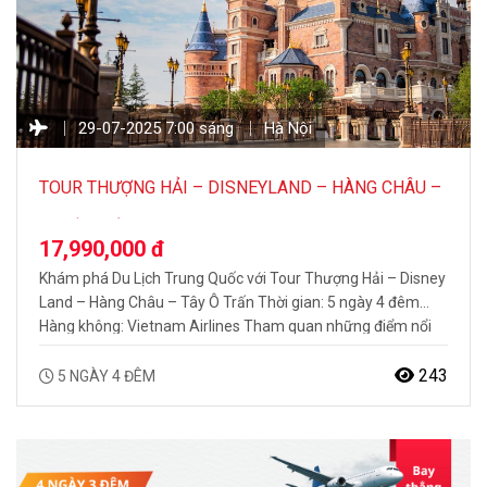
29-07-2025 7:00 sáng
Hà Nội
TOUR THƯỢNG HẢI – DISNEYLAND – HÀNG CHÂU –
TÂY Ô TRẤN 5N4Đ
17,990,000 đ
Khám phá Du Lịch Trung Quốc với Tour Thượng Hải – Disney
Land – Hàng Châu – Tây Ô Trấn Thời gian: 5 ngày 4 đêm
Hàng không: Vietnam Airlines Tham quan những điểm nổi
bật: Thành phố Thượng Hải – Thành phố sôi động bên dòng
Hoàng Phố, nơi giao thoa giữa cổ kính…
243
5 NGÀY 4 ĐÊM