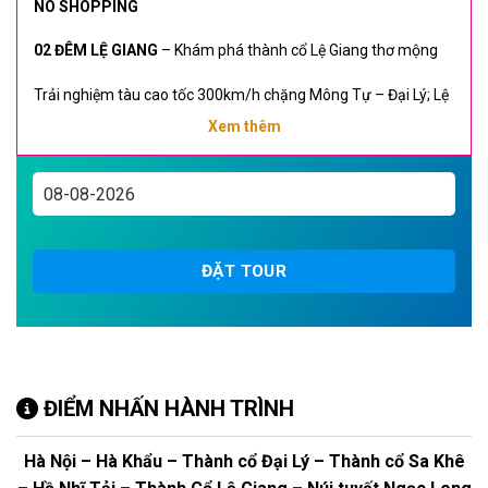
NO SHOPPING
02 ĐÊM LỆ GIANG
– Khám phá thành cổ Lệ Giang thơ mộng
Trải nghiệm tàu cao tốc 300km/h chặng Mông Tự – Đại Lý; Lệ
Giang – Côn Minh rút ngắn thời gian di chuyển
Xem thêm
Trải nghiệm Núi tuyết Ngọc Long quanh năm bao phủ bởi
tuyết, dưới chân núi tuyết là thung lũng Lam Nguyệt có màu
xanh độc đáo, uốn lượn
“Đi về nơi có gió” ở Đại Lý các địa điểm checkin hot nhất
ĐẶT TOUR
ĐIỂM NHẤN HÀNH TRÌNH
Hà Nội – Hà Khẩu – Thành cổ Đại Lý – Thành cổ Sa Khê