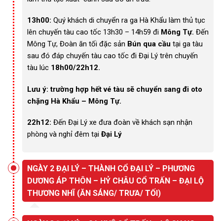
13h00:
Quý khách di chuyển ra ga Hà Khẩu làm thủ tục
lên chuyến tàu cao tốc 13h30 – 14h59 đi
Mông Tự.
Đến
Mông Tự, Đoàn ăn tối đặc sản
Bún qua cầu
tại ga tàu
sau đó đáp chuyến tàu cao tốc đi Đại Lý trên chuyến
tàu lúc
18h00/22h12.
Lưu ý: trường hợp hết vé tàu sẽ chuyển sang đi oto
chặng Hà Khẩu – Mông Tự.
22h12:
Đến Đại Lý xe đưa đoàn về khách sạn nhận
phòng và nghỉ đêm tại
Đại Lý
NGÀY 2 ĐẠI LÝ – THÀNH CỔ ĐẠI LÝ – PHƯƠNG
DƯƠNG ÁP THÔN – HỶ CHÂU CỔ TRẤN – ĐẠI LỘ
THƯƠNG NHĨ (ĂN SÁNG/ TRƯA/ TỐI)