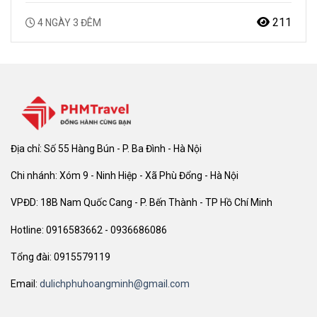
đầu tiên vào năm 1957 tại Quảng Châu Trung Quốc. Từ đó
đến nay, mỗi…
211
4 NGÀY 3 ĐÊM
Địa chỉ: Số 55 Hàng Bún - P. Ba Đình - Hà Nội
Chi nhánh: Xóm 9 - Ninh Hiệp - Xã Phù Đổng - Hà Nội
VPĐD: 18B Nam Quốc Cang - P. Bến Thành - TP Hồ Chí Minh
Hotline: 0916583662 - 0936686086
Tổng đài: 0915579119
Email:
dulichphuhoangminh@gmail.com