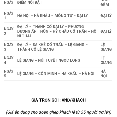
NGHỈ
NGÀY
ĐIỂM NỔI BẬT
ĐÊM
NGÀY
HÀ NỘI – HÀ KHẨU – MÔNG TỰ – ĐẠI LÝ
ĐẠI LÝ
1
ĐẠI LÝ – THÀNH CỔ ĐẠI LÝ – PHƯƠNG
NGÀY
DƯƠNG ẤP THÔN – HỶ CHÂU CỔ TRẤN – HỒ
ĐẠI LÝ
2
NHĨ HẢI
NGÀY
ĐẠI LÝ – SA KHÊ CỔ TRẤN – LỆ GIANG –
LỆ
3
THÀNH CỔ LỆ GIANG
GIANG
NGÀY
LỆ
LỆ GIANG – NÚI TUYẾT NGỌC LONG
4
GIANG
NGÀY
HÀ
LỆ GIANG – CÔN MINH – HÀ KHẨU – HÀ NỘI
5
NỘI
GIÁ TRỌN GÓI : VNĐ/KHÁCH
(Giá áp dụng cho đoàn ghép khách lẻ từ 35 người trở lên)