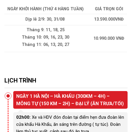
NGÀY KHỞI HÀNH (
THỨ 4 HÀNG TUẦN)
GIÁ TRỌN GÓI
Dịp lễ 2/9: 30, 31/08
13.590.000VNĐ
Tháng 9: 11, 18, 25
Tháng 10: 09, 16, 23, 30
10.990.000 VNĐ
Tháng 11: 06, 13, 20, 27
LỊCH TRÌNH
NGÀY 1 HÀ NỘI – HÀ KHẨU (300KM – 4H) –
MÔNG TỰ (150 KM – 2H) – ĐẠI LÝ (ĂN TRƯA/TỐI)
02h00:
Xe và HDV đón đoàn tại điểm hẹn đưa đoàn lên
cửa khẩu Hà Khẩu, ăn sáng trên đường ( tự túc). Đoàn
làm thủ tục xuất cảnh sau đó ăn trưa.