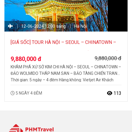
12-06-2024 12:00 sáng
Hà Nội
[GIÁ SỐC] TOUR HÀ NỘI – SEOUL – CHINATOWN –
ĐẢO WOLMIDO THÁP NAM SAN – BẢO TÀNG CHIẾN
9,880,000 đ
9,880,000 đ
TRANH 5 ngày 4 đêm
KHÁM PHÁ XỨ SỞ KIM CHI HÀ NỘI – SEOUL – CHINATOWN –
ĐẢO WOLMIDO THÁP NAM SAN – BẢO TÀNG CHIẾN TRANH
Thời gian: 5 ngày – 4 đêm Hàng không: Vietjet Air Khách
sạn: 3 sao Ngày khởi hành duy nhất: 12/6/2024 Điểm
nổi bật của chương trình: “Cung điện Hoàng Gia…
113
5 NGÀY 4 ĐÊM