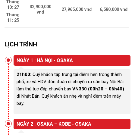
Tháng
32,900,000
10: 27
27,965,000 vnđ
6,580,000 vnđ
vnđ
Tháng
11: 25
LỊCH TRÌNH
NGÀY 1 : HÀ NỘI - OSAKA
21h00:
Quý khách tập trung tại điểm hẹn trong thành
phố, xe và HDV đón đoàn di chuyển ra sân bay Nội Bài
làm thủ tục đáp chuyến bay
VN330 (00h20 – 06h40)
đi Nhật Bản. Quý khách ăn nhẹ và nghỉ đêm trên máy
bay.
NGÀY 2 : OSAKA – KOBE - OSAKA