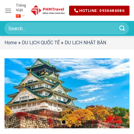
Chuyển
Tiếng
Việt
HOTLINE: 0936686086
đến
nội
dung
Home
»
DU LỊCH QUỐC TẾ
»
DU LỊCH NHẬT BẢN