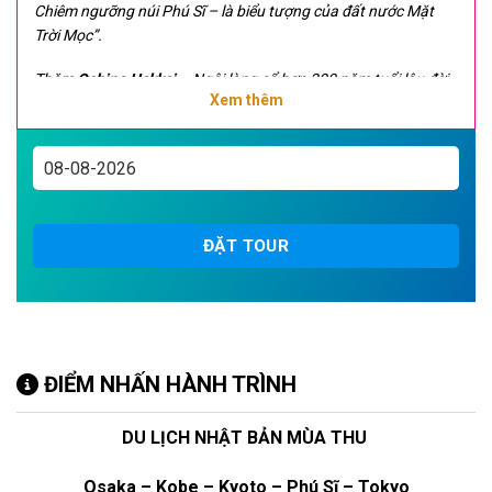
Chiêm ngưỡng núi Phú Sĩ – là biểu tượng của đất nước Mặt
Trời Mọc”.
Thăm
Oshino Hakkai
– Ngôi làng cổ hơn 300 năm tuổi lâu đời
Xem thêm
nhất Nhật Bản còn lưu giữ phong cách làng mạc thời xa xưa,
đẹp như trong giấc mơ cổ tích.
Tặng 01 bữa thịt bò Kobe và 01 bữa lẩu truyền thống Nhật Bản
Chùa Kiyomizu được UNESCO công nhận là Di sản Văn hoá
năm 1994.
ĐẶT TOUR
Trải nghiệm tắm onsen tại Phú Sỹ
Trải nghiệm tàu Shinkansen với vận tốc 300km/h
Bay thẳng cùng Vietnam Airlines với 58kg hành lý, về chiều
ĐIỂM NHẤN HÀNH TRÌNH
thỏa sức mua sắm
DU LỊCH NHẬT BẢN MÙA THU
Lưu trú khách sạn 4* toàn hành trình
Osaka – Kobe – Kyoto – Phú Sĩ – Tokyo