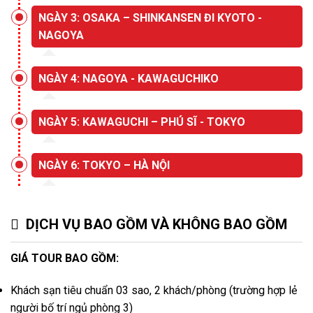
NGÀY 3: OSAKA – SHINKANSEN ĐI KYOTO -
NAGOYA
NGÀY 4: NAGOYA - KAWAGUCHIKO
NGÀY 5: KAWAGUCHI – PHÚ SĨ - TOKYO
NGÀY 6: TOKYO – HÀ NỘI
DỊCH VỤ BAO GỒM VÀ KHÔNG BAO GỒM
GIÁ TOUR BAO GỒM:
Khách sạn tiêu chuẩn 03 sao, 2 khách/phòng (trường hợp lẻ
người bố trí ngủ phòng 3)