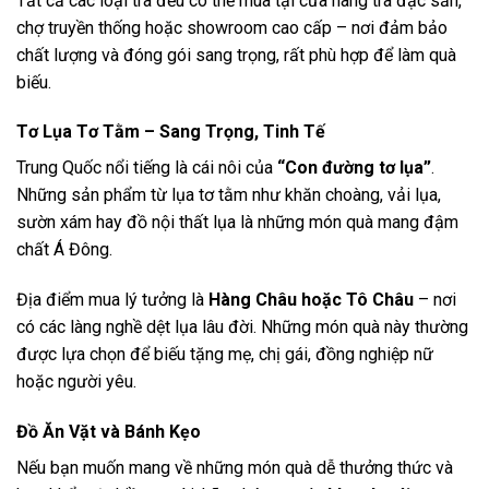
Tất cả các loại trà đều có thể mua tại cửa hàng trà đặc sản,
chợ truyền thống hoặc showroom cao cấp – nơi đảm bảo
chất lượng và đóng gói sang trọng, rất phù hợp để làm quà
biếu.
Tơ Lụa Tơ Tằm – Sang Trọng, Tinh Tế
Trung Quốc nổi tiếng là cái nôi của
“Con đường tơ lụa”
.
Những sản phẩm từ lụa tơ tằm như khăn choàng, vải lụa,
sườn xám hay đồ nội thất lụa là những món quà mang đậm
chất Á Đông.
Địa điểm mua lý tưởng là
Hàng Châu hoặc Tô Châu
– nơi
có các làng nghề dệt lụa lâu đời. Những món quà này thường
được lựa chọn để biếu tặng mẹ, chị gái, đồng nghiệp nữ
hoặc người yêu.
Đồ Ăn Vặt và Bánh Kẹo
Nếu bạn muốn mang về những món quà dễ thưởng thức và