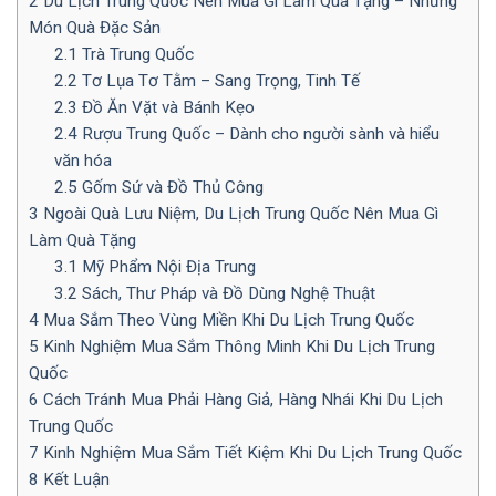
2
Du Lịch Trung Quốc Nên Mua Gì Làm Quà Tặng – Những
Món Quà Đặc Sản
2.1
Trà Trung Quốc
2.2
Tơ Lụa Tơ Tằm – Sang Trọng, Tinh Tế
2.3
Đồ Ăn Vặt và Bánh Kẹo
2.4
Rượu Trung Quốc – Dành cho người sành và hiểu
văn hóa
2.5
Gốm Sứ và Đồ Thủ Công
3
Ngoài Quà Lưu Niệm, Du Lịch Trung Quốc Nên Mua Gì
Làm Quà Tặng
3.1
Mỹ Phẩm Nội Địa Trung
3.2
Sách, Thư Pháp và Đồ Dùng Nghệ Thuật
4
Mua Sắm Theo Vùng Miền Khi Du Lịch Trung Quốc
5
Kinh Nghiệm Mua Sắm Thông Minh Khi Du Lịch Trung
Quốc
6
Cách Tránh Mua Phải Hàng Giả, Hàng Nhái Khi Du Lịch
Trung Quốc
7
Kinh Nghiệm Mua Sắm Tiết Kiệm Khi Du Lịch Trung Quốc
8
Kết Luận