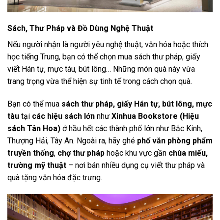
Sách, Thư Pháp và Đồ Dùng Nghệ Thuật
Nếu người nhận là người yêu nghệ thuật, văn hóa hoặc thích
học tiếng Trung, bạn có thể chọn mua sách thư pháp, giấy
viết Hán tự, mực tàu, bút lông… Những món quà này vừa
trang trọng vừa thể hiện sự tinh tế trong cách chọn quà.
Bạn có thể mua
sách thư pháp, giấy Hán tự, bút lông, mực
tàu
tại
các hiệu sách lớn
như
Xinhua Bookstore (Hiệu
sách Tân Hoa)
ở hầu hết các thành phố lớn như Bắc Kinh,
Thượng Hải, Tây An. Ngoài ra, hãy ghé
phố văn phòng phẩm
truyền thống
,
chợ thư pháp
hoặc khu vực gần
chùa miếu,
trường mỹ thuật
– nơi bán nhiều dụng cụ viết thư pháp và
quà tặng văn hóa đặc trưng.