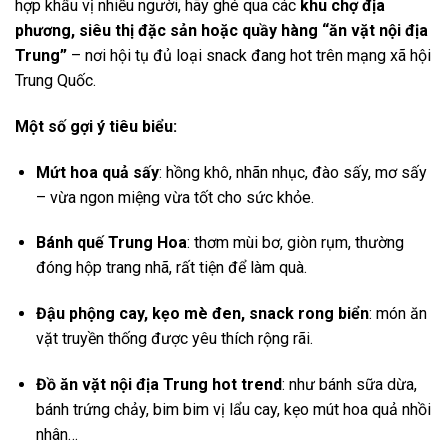
hợp khẩu vị nhiều người, hãy ghé qua các
khu chợ địa
phương, siêu thị đặc sản hoặc quầy hàng “ăn vặt nội địa
Trung”
– nơi hội tụ đủ loại snack đang hot trên mạng xã hội
Trung Quốc.
Một số gợi ý tiêu biểu:
Mứt hoa quả sấy
: hồng khô, nhãn nhục, đào sấy, mơ sấy
– vừa ngon miệng vừa tốt cho sức khỏe.
Bánh quế Trung Hoa
: thơm mùi bơ, giòn rụm, thường
đóng hộp trang nhã, rất tiện để làm quà.
Đậu phộng cay, kẹo mè đen, snack rong biển
: món ăn
vặt truyền thống được yêu thích rộng rãi.
Đồ ăn vặt nội địa Trung hot trend
: như bánh sữa dừa,
bánh trứng chảy, bim bim vị lẩu cay, kẹo mút hoa quả nhồi
nhân…