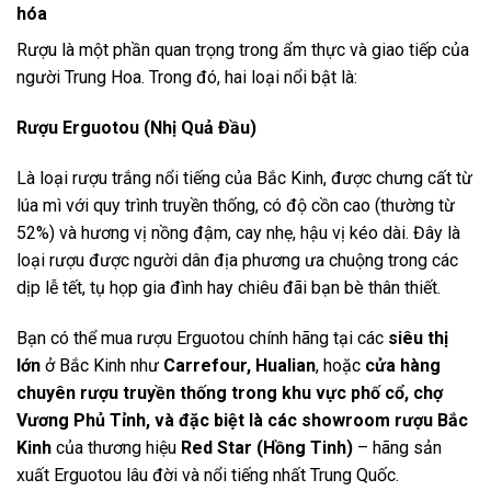
hóa
Rượu là một phần quan trọng trong ẩm thực và giao tiếp của
người Trung Hoa. Trong đó, hai loại nổi bật là:
Rượu Erguotou (Nhị Quả Đầu)
Là loại rượu trắng nổi tiếng của Bắc Kinh, được chưng cất từ
lúa mì với quy trình truyền thống, có độ cồn cao (thường từ
52%) và hương vị nồng đậm, cay nhẹ, hậu vị kéo dài. Đây là
loại rượu được người dân địa phương ưa chuộng trong các
dịp lễ tết, tụ họp gia đình hay chiêu đãi bạn bè thân thiết.
Bạn có thể mua rượu Erguotou chính hãng tại các
siêu thị
lớn
ở Bắc Kinh như
Carrefour, Hualian
, hoặc
cửa hàng
chuyên rượu truyền thống trong khu vực phố cổ, chợ
Vương Phủ Tỉnh, và đặc biệt là các showroom rượu Bắc
Kinh
của thương hiệu
Red Star (Hồng Tinh)
– hãng sản
xuất Erguotou lâu đời và nổi tiếng nhất Trung Quốc.