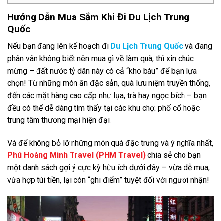
Hướng Dẫn Mua Sắm Khi Đi Du Lịch Trung
Quốc
Nếu bạn đang lên kế hoạch đi
Du Lịch Trung Quốc
và đang
phân vân không biết nên mua gì về làm quà, thì xin chúc
mừng – đất nước tỷ dân này có cả “kho báu” để bạn lựa
chọn! Từ những món ăn đặc sản, quà lưu niệm truyền thống,
đến các mặt hàng cao cấp như lụa, trà hay ngọc bích – bạn
đều có thể dễ dàng tìm thấy tại các khu chợ, phố cổ hoặc
trung tâm thương mại hiện đại.
Và để không bỏ lỡ những món quà đặc trưng và ý nghĩa nhất,
Phú Hoàng Minh Travel (PHM Travel)
chia sẻ cho bạn
một danh sách gợi ý cực kỳ hữu ích dưới đây – vừa dễ mua,
vừa hợp túi tiền, lại còn “ghi điểm” tuyệt đối với người nhận!