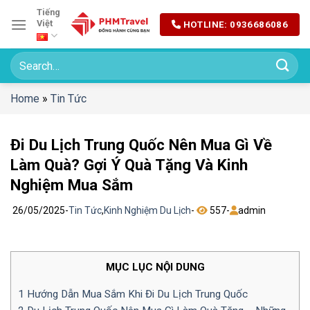
Chuyển
Tiếng
Việt
HOTLINE: 0936686086
đến
nội
dung
Home
»
Tin Tức
Đi Du Lịch Trung Quốc Nên Mua Gì Về
Làm Quà? Gợi Ý Quà Tặng Và Kinh
Nghiệm Mua Sắm
26/05/2025
-
Tin Tức
,
Kinh Nghiệm Du Lịch
-
557
-
admin
MỤC LỤC NỘI DUNG
1
Hướng Dẫn Mua Sắm Khi Đi Du Lịch Trung Quốc